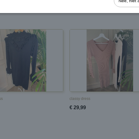
Nee, niet 
ss
classy dress
€ 29,99