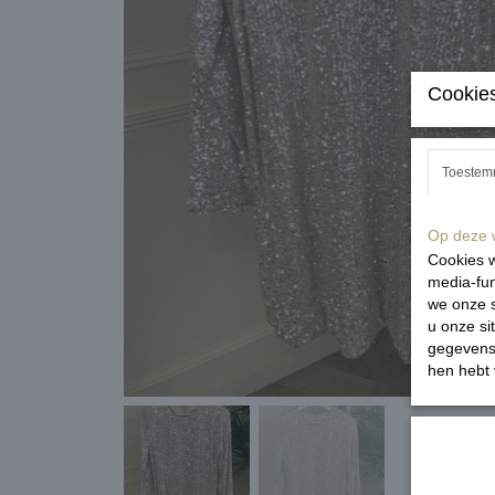
Cookies
Toestem
Op deze w
Cookies w
media-fun
we onze s
u onze si
gegevens 
hen hebt 