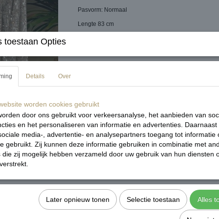
Pasvorm: Normaal
Lengte 83 cm
Op werkdagen voor 15:00 uur besteld is morgen in hu
 toestaan Opties
Verzending via PostNL
Niet goed? Geld terug
ming
Details
Over
Reacties
ebsite worden cookies gebruikt
orden door ons gebruikt voor verkeersanalyse, het aanbieden van soc
cties en het personaliseren van informatie en advertenties. Daarnaast
ociale media-, advertentie- en analysepartners toegang tot informatie
te gebruikt. Zij kunnen deze informatie gebruiken in combinatie met an
Sav
die zij mogelijk hebben verzameld door uw gebruik van hun diensten o
verstrekt.
Later opnieuw tonen
Selectie toestaan
Alles 