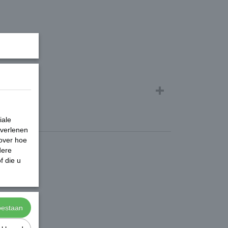
is.
iale
 verlenen
 over hoe
dere
e
f die u
toestaan