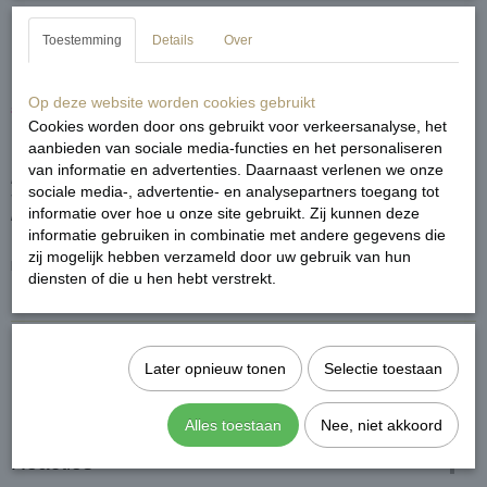
Toestemming
Details
Over
Ribbel sweaterdress
Op deze website worden cookies gebruikt
€ 34,99
€ 19,99
(inclusief btw 21%)
Cookies worden door ons gebruikt voor verkeersanalyse, het
aanbieden van sociale media-functies en het personaliseren
van informatie en advertenties. Daarnaast verlenen we onze
De sweaterdress zit niet alleen heerlijk maar is ook nog eens fashionable! Ze
sociale media-, advertentie- en analysepartners toegang tot
vallen een beetje oversized en zijn stretch. Je kan de jurkjes ook met een leuk
informatie over hoe u onze site gebruikt. Zij kunnen deze
riempje aan doen
informatie gebruiken in combinatie met andere gegevens die
zij mogelijk hebben verzameld door uw gebruik van hun
Pasvorm
: One size, past maatje S M en L. Het model is 1,68cm lang.
diensten of die u hen hebt verstrekt.
★ Op werkdagen voor 15.00 besteld is morgen in huis!
Later opnieuw tonen
Selectie toestaan
★ Zending via Post NL
★ Niet goed? Geld terug!
Alles toestaan
Nee, niet akkoord
Reacties