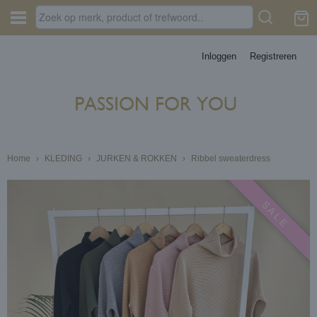
Inloggen
Registreren
Home
›
KLEDING
›
JURKEN & ROKKEN
›
Ribbel sweaterdress
S A L E