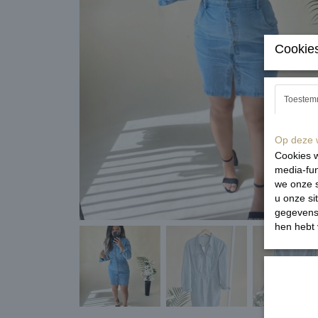
Cookies
Toestem
Op deze w
Cookies w
media-fun
we onze s
u onze si
gegevens 
hen hebt 