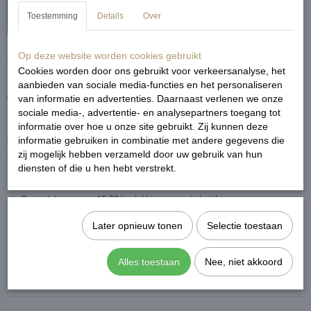
Toestemming
Details
Over
Op deze website worden cookies gebruikt
Vera broderie dress
Cookies worden door ons gebruikt voor verkeersanalyse, het
aanbieden van sociale media-functies en het personaliseren
€ 39,99
van informatie en advertenties. Daarnaast verlenen we onze
(inclusief btw 21%)
sociale media-, advertentie- en analysepartners toegang tot
informatie over hoe u onze site gebruikt. Zij kunnen deze
informatie gebruiken in combinatie met andere gegevens die
Pasvorm
: one size past maatje S en M. Ons model is 168 cm lang en draagt
normaal maatje M.
zij mogelijk hebben verzameld door uw gebruik van hun
diensten of die u hen hebt verstrekt.
★ Op werkdagen voor 15.00 besteld is morgen in huis!
★ Zending via Post NL
Later opnieuw tonen
Selectie toestaan
★ Niet goed? Geld terug
Alles toestaan
Nee, niet akkoord
Reacties