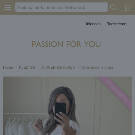
Inloggen
Registreren
Home
›
KLEDING
›
JURKEN & ROKKEN
›
Vera broderie dress
UITVERKOCHT