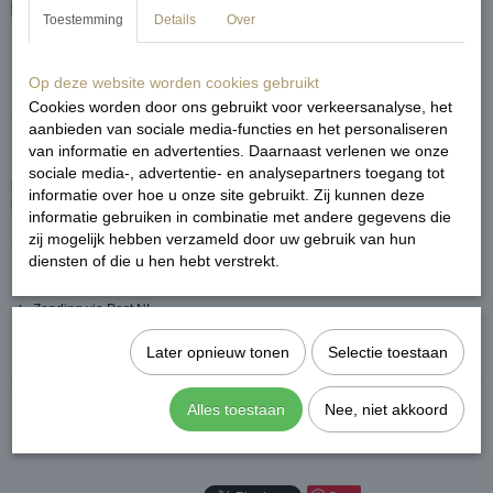
Toestemming
Details
Over
Kiki dress
Op deze website worden cookies gebruikt
Cookies worden door ons gebruikt voor verkeersanalyse, het
€ 39,99
€ 19,99
(inclusief btw 21%)
aanbieden van sociale media-functies en het personaliseren
van informatie en advertenties. Daarnaast verlenen we onze
sociale media-, advertentie- en analysepartners toegang tot
Pasvorm
: one size past maatje S M en een kleine L. Ons model is 168 cm
informatie over hoe u onze site gebruikt. Zij kunnen deze
lang. Ons model draagt normaal maatje M.
informatie gebruiken in combinatie met andere gegevens die
zij mogelijk hebben verzameld door uw gebruik van hun
diensten of die u hen hebt verstrekt.
★ Op werkdagen voor 15.00 besteld is morgen in huis!
★ Zending via Post NL
★ Niet goed? Geld terug
Later opnieuw tonen
Selectie toestaan
Reacties
Alles toestaan
Nee, niet akkoord