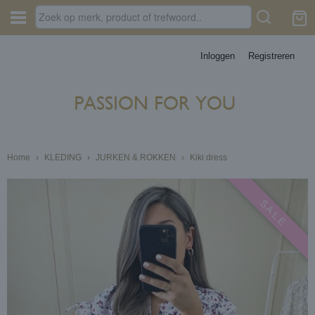
Inloggen
Registreren
Home
›
KLEDING
›
JURKEN & ROKKEN
›
Kiki dress
S A L E