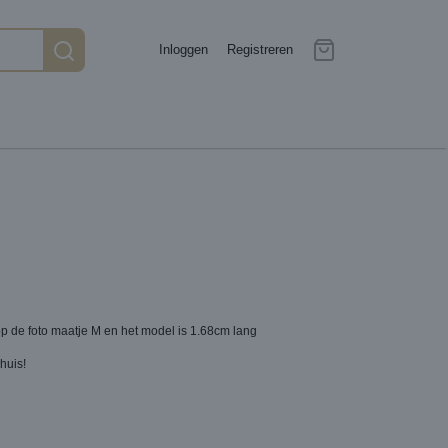
Inloggen
Registreren
 op de foto maatje M en het model is 1.68cm lang
huis!