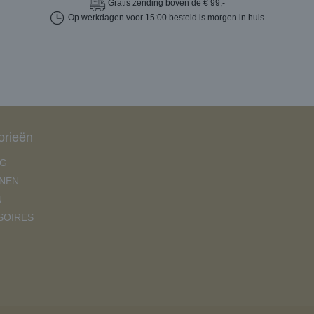
Gratis
zending boven de € 99,-
Op werkdagen voor 15:00 besteld is morgen in huis
orieën
NG
NEN
N
SOIRES