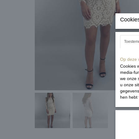
Cookies
Toestem
Op deze w
Cookies w
media-fun
we onze s
u onze si
gegevens 
hen hebt 