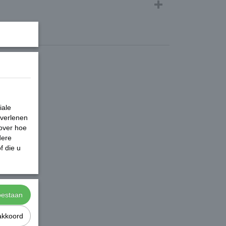
e
iale
 verlenen
 over hoe
dere
f die u
toestaan
akkoord