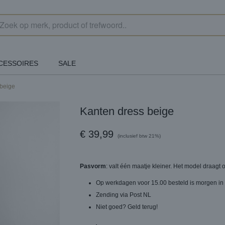
CESSOIRES
SALE
 beige
Kanten dress beige
€ 39,99
(inclusief btw 21%)
Pasvorm
: valt één maatje kleiner. Het model draagt
Op werkdagen voor 15.00 besteld is morgen in 
Zending via Post NL
Niet goed? Geld terug!