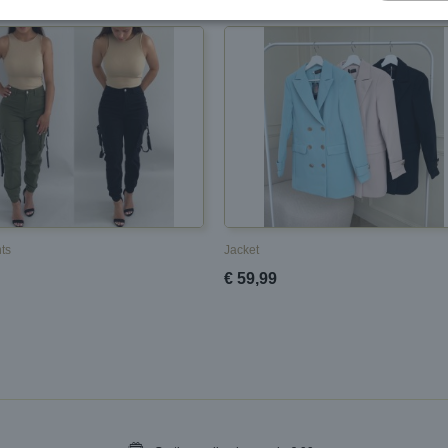
ts
Jacket
€ 59,99