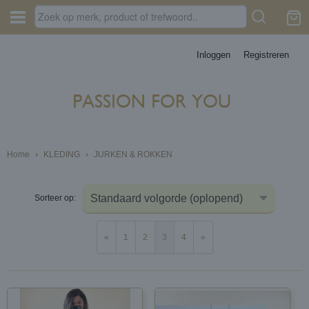
Inloggen
Registreren
Home
›
KLEDING
›
JURKEN & ROKKEN
Sorteer op:
«
1
2
3
4
»