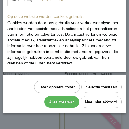
Toestemming
Details
Over
UITVERKOCHT
Op deze website worden cookies gebruikt
Cookies worden door ons gebruikt voor verkeersanalyse, het
aanbieden van sociale media-functies en het personaliseren
van informatie en advertenties. Daarnaast verlenen we onze
sociale media-, advertentie- en analysepartners toegang tot
informatie over hoe u onze site gebruikt. Zij kunnen deze
informatie gebruiken in combinatie met andere gegevens die
zij mogelijk hebben verzameld door uw gebruik van hun
diensten of die u hen hebt verstrekt.
Kelly slippers
Suedine muitjes met hakken
€ 19,99
€ 29,99
Later opnieuw tonen
Selectie toestaan
In winkelwagen
In winkelwagen
Alles toestaan
Nee, niet akkoord
S A L E